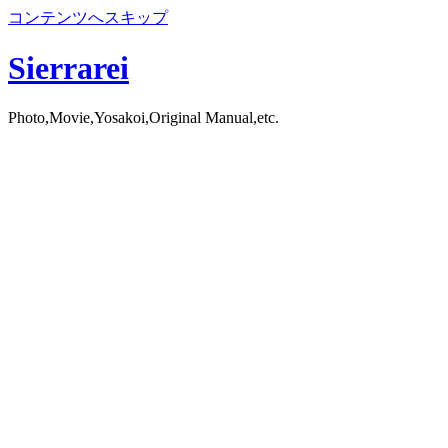
コンテンツへスキップ
Sierrarei
Photo,Movie,Yosakoi,Original Manual,etc.