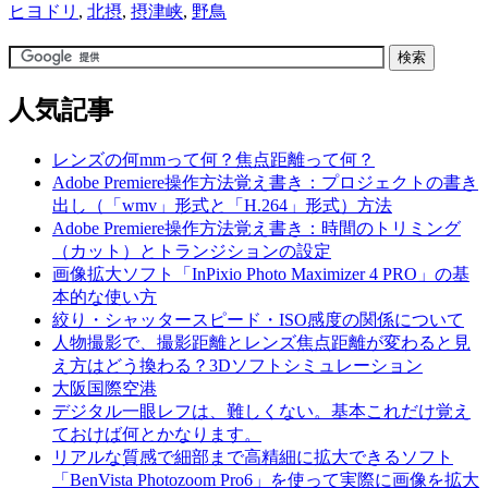
ヒヨドリ
,
北摂
,
摂津峡
,
野鳥
人気記事
レンズの何mmって何？焦点距離って何？
Adobe Premiere操作方法覚え書き：プロジェクトの書き
出し（「wmv」形式と「H.264」形式）方法
Adobe Premiere操作方法覚え書き：時間のトリミング
（カット）とトランジションの設定
画像拡大ソフト「InPixio Photo Maximizer 4 PRO」の基
本的な使い方
絞り・シャッタースピード・ISO感度の関係について
人物撮影で、撮影距離とレンズ焦点距離が変わると見
え方はどう換わる？3Dソフトシミュレーション
大阪国際空港
デジタル一眼レフは、難しくない。基本これだけ覚え
ておけば何とかなります。
リアルな質感で細部まで高精細に拡大できるソフト
「BenVista Photozoom Pro6」を使って実際に画像を拡大