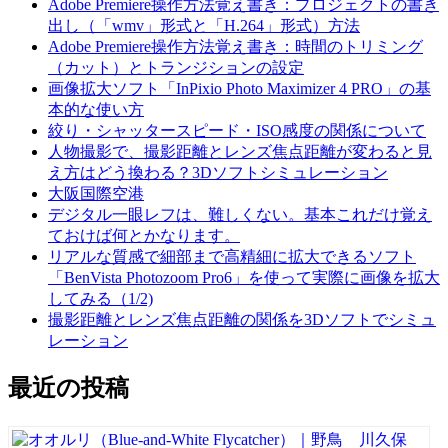
Adobe Premiere操作方法覚え書き：プロジェクトの書き
出し（「wmv」形式と「H.264」形式）方法
Adobe Premiere操作方法覚え書き：時間のトリミング
（カット）とトランジションの設定
画像拡大ソフト「InPixio Photo Maximizer 4 PRO」の基
本的な使い方
絞り・シャッタースピード・ISO感度の関係について
人物撮影で、撮影距離とレンズ焦点距離が変わると見
え方はどう換わる？3Dソフトシミュレーション
大阪国際空港
デジタル一眼レフは、難しくない。基本これだけ覚え
ておけば何とかなります。
リアルな質感で細部まで高精細に拡大できるソフト
「BenVista Photozoom Pro6」を使って実際に画像を拡大
してみる（1/2)
撮影距離とレンズ焦点距離の関係を3Dソフトでシミュ
レーション
最近の投稿