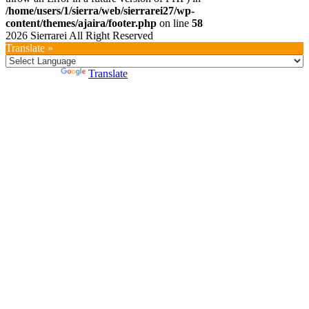
/home/users/1/sierra/web/sierrarei27/wp-
content/themes/ajaira/footer.php
on line
58
2026 Sierrarei All Right Reserved
Translate »
Powered by
Translate