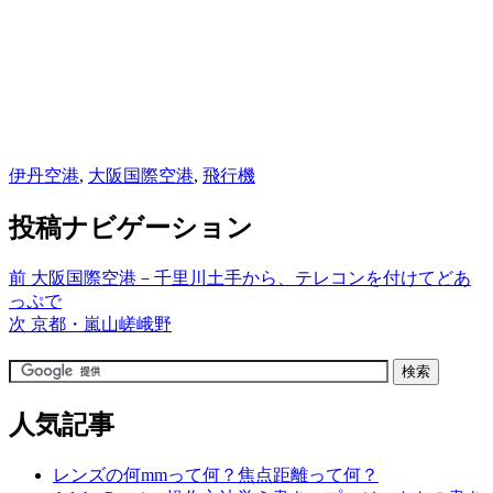
伊丹空港
,
大阪国際空港
,
飛行機
投稿ナビゲーション
前
大阪国際空港－千里川土手から、テレコンを付けてどあ
っぷで
次
京都・嵐山嵯峨野
人気記事
レンズの何mmって何？焦点距離って何？