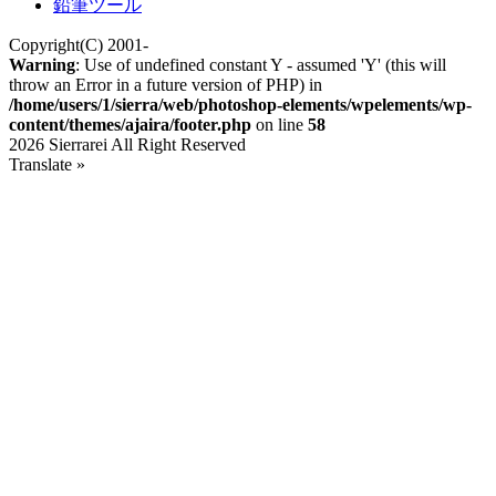
鉛筆ツール
Copyright(C) 2001-
Warning
: Use of undefined constant Y - assumed 'Y' (this will
throw an Error in a future version of PHP) in
/home/users/1/sierra/web/photoshop-elements/wpelements/wp-
content/themes/ajaira/footer.php
on line
58
2026 Sierrarei All Right Reserved
Translate »