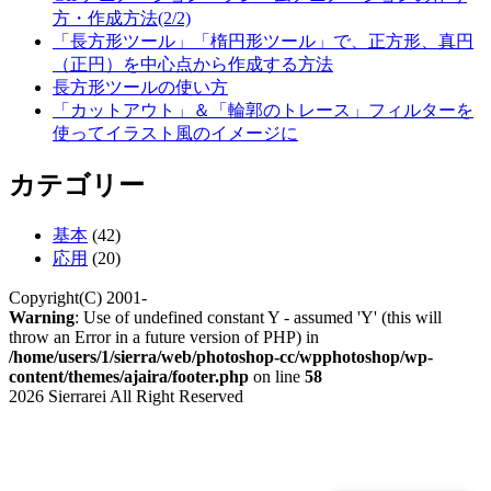
方・作成方法(2/2)
「長方形ツール」「楕円形ツール」で、正方形、真円
（正円）を中心点から作成する方法
長方形ツールの使い方
「カットアウト」＆「輪郭のトレース」フィルターを
使ってイラスト風のイメージに
カテゴリー
基本
(42)
応用
(20)
Copyright(C) 2001-
Warning
: Use of undefined constant Y - assumed 'Y' (this will
throw an Error in a future version of PHP) in
/home/users/1/sierra/web/photoshop-cc/wpphotoshop/wp-
content/themes/ajaira/footer.php
on line
58
2026 Sierrarei All Right Reserved