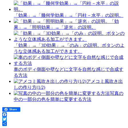
「効果」→「幾何学効果」→「円柱－水平」の説明。
「効
果」→「照明効果」→「逆光」の説明。
「効果」→「3D効果」→「のみ」の説明。ボタンのよ
うな立体感ある加工ができます。
車のボディ側面や壁などに文字を自然な感じで合成す
る方法
アメコミ風吹き出
しの作り方(1/2)
写真の
中の一部分の色を簡単に変更する方法
Share
Facebook
Twitter